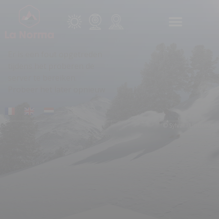
Cookies beheer paneel
Er is een fout opgetreden
tijdens het proberen de
server te bereiken.
Probeer het later opnieuw
© Sylvain UpGuide