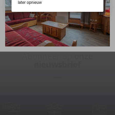
Speciaal aanbod:
later opnieuw
-30% korting voor een verblijf van 2 weken of meer
aaneengesloten!
Abonneer op
onze
nieuwsbrief