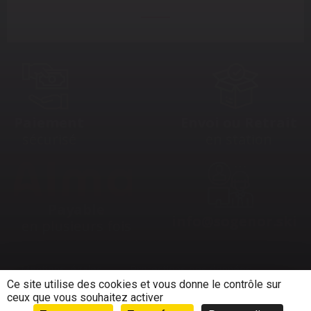
Paiement
Envoi ou Retrait
sécurisé
en station
Payable
info@sogenor.ski
en plusieurs fois
Mentions légales
Protections des données
Ce site utilise des cookies et vous donne le contrôle sur
ceux que vous souhaitez activer
Gérer mes cookies
CGV
Contact
Mairies