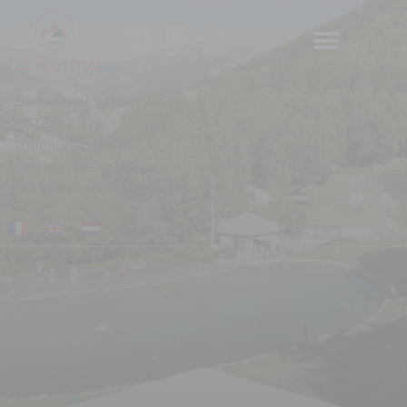
Panneau de gestion des cookies
Une erreur est survenue
en tentant de
communiquer avec le
serveur. Merci de
réessayer ultérieurement