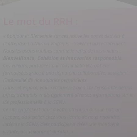
Le mot du RRH :
«
Bonjour et Bienvenue sur ces nouvelles pages dédiées à
l’entreprise La Norma Valfréjus – SGNV et au recrutement.
Nous les avons voulues comme le reflet de nos valeurs :
Bienveillance, Cohésion et Innovation responsable.
Ces valeurs, partagées par tous à la SGNV, ont été
formalisées grâce à une démarche collaborative, associant
l’intégralité de nos salariés permanents.
Dans cet espace, vous retrouverez bien sûr l’ensemble de nos
offres d’Emplois mais également diverses informations sur la
vie professionnelle à la
SGNV
.
Ce site Emploi est donc à votre attention dans le but, on
l’espère, de susciter chez vous l’envie de nous rejoindre.
Intégrer la
SGNV
, c’est participer à créer une montagne
vivante, accueillante et durable.
»