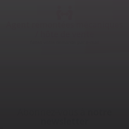
Agent remontées mécaniques
/ hôte de vente
faites votre demande par e-mail
Abonnez-vous à
notre
newsletter