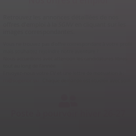
Nos offres d'emploi
Retrouvez les annonces détaillées de nos
offres d’emploi à la
SGNV
en cliquant sur les
images correspondantes.
Vous ne trouvez pas d’offre correspondant à votre profil
mais souhaitez rejoindre notre aventure ?
Nous accueillons avec attention les candidatures libres
tout au long de l’année.
Envoyez-nous votre CV et une lettre de motivation à :
rh@sogenor.ski
. Chaque demande est étudiée avec soin.
Poste à pourvoir hiver 26-27