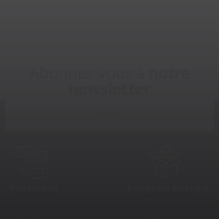
Abonnez-vous à
notre
newsletter
Paiement
Envoi ou Retrait
sécurisé
en station