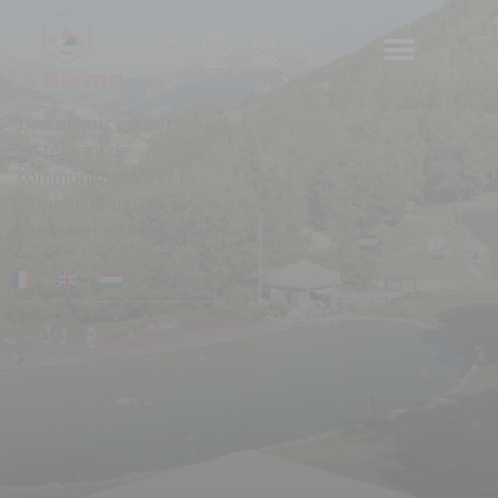
Panneau de gestion des cookies
Une erreur est survenue
en tentant de
communiquer avec le
serveur. Merci de
réessayer ultérieurement